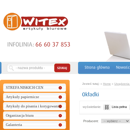
Jesteś tutaj:
»
Home
»
Urządzenia 
STREFA NISKICH CEN
Artykuły papiernicze
Artykuły do pisania i korygowania
wyświetlanie:
Lista pełna
Organizacja biura
Producent:
Galanteria