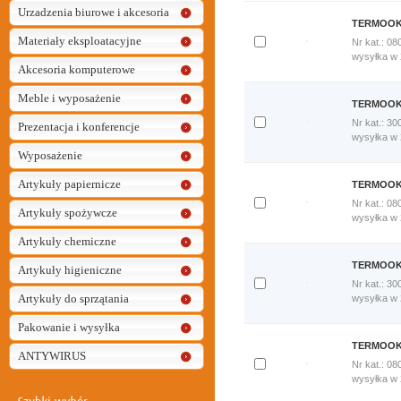
Urzadzenia biurowe i akcesoria
TERMOOKŁ
Materiały eksploatacyjne
Nr kat.: 08
Dodaj
wysyłka w
Akcesoria komputerowe
do
porównania
Meble i wyposażenie
Porównaj
TERMOOKŁ
teraz
Nr kat.: 30
Prezentacja i konferencje
Dodaj
wysyłka w
do
Wyposażenie
porównania
Porównaj
Artykuły papiernicze
TERMOOKŁ
teraz
Nr kat.: 08
Artykuły spożywcze
Dodaj
wysyłka w
do
Artykuły chemiczne
porównania
Porównaj
TERMOOKŁ
Artykuły higieniczne
teraz
Nr kat.: 30
Artykuły do sprzątania
Dodaj
wysyłka w
do
porównania
Pakowanie i wysyłka
Porównaj
TERMOOKŁ
teraz
ANTYWIRUS
Nr kat.: 08
Dodaj
wysyłka w
do