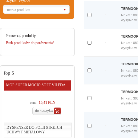
porównania
Porównaj
TERMOOKŁ
marka produktu
teraz
Nr kat.: 08
Dodaj
wysyłka w
do
porównania
Porównaj
TERMOOKŁ
teraz
Brak produktów do porównania!
Nr kat.: 08
Dodaj
wysyłka w
do
porównania
Porównaj
TERMOOKŁ
teraz
Nr kat.: 08
Dodaj
wysyłka w
do
porównania
MOP SUPER MOCIO SOFT VILEDA
Porównaj
TERMOOKŁ
teraz
Nr kat.: 30
cena:
15,41 PLN
Dodaj
wysyłka w
do
do koszyka
porównania
Porównaj
TERMOOKŁ
teraz
Nr kat.: 08
DYSPENSER DO FOLII STRETCH
Dodaj
wysyłka w
UCHWYT METALOWY
do