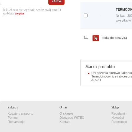
porównania
Porównaj
TERMOOKŁ
Jeśli chcesz się wypisać, wpisz swój email i
teraz
wybierz
Nr kat.: 30
Dodaj
wysyłka w
do
porównania
Porównaj
teraz
dodaj do koszyka
Urządzenia biurowe i akceso
Termobindownice i akcesori
ARGO
Zakupy
O nas
Sklep
Koszty transportu
O sklepie
Regulamin
Pomoc
Dlaczego WITEX
Nowości
Reklamacje
Kontakt
Referencje