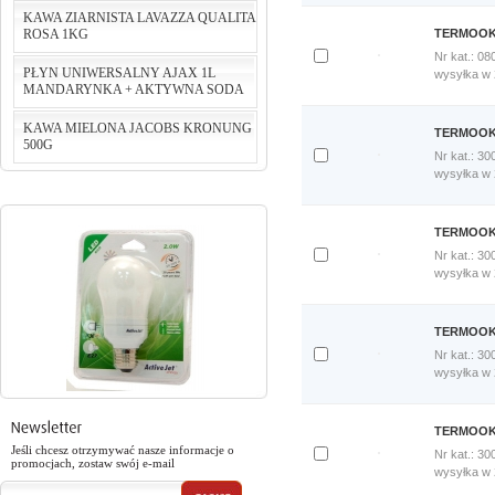
porównania
KAWA ZIARNISTA LAVAZZA QUALITA
Porównaj
ROSA 1KG
TERMOOKŁ
teraz
cena:
124,24 PLN
Nr kat.: 08
do koszyka
PŁYN UNIWERSALNY AJAX 1L
Dodaj
wysyłka w
MANDARYNKA + AKTYWNA SODA
do
cena:
75,00 PLN
porównania
do koszyka
Porównaj
KAWA MIELONA JACOBS KRONUNG
TERMOOKŁ
teraz
500G
cena:
5,46 PLN
Nr kat.: 30
Dodaj
wysyłka w
do koszyka
do
porównania
cena:
29,90 PLN
Porównaj
TERMOOKŁ
do koszyka
teraz
Nr kat.: 30
Dodaj
wysyłka w
do
porównania
Porównaj
TERMOOKŁ
teraz
Nr kat.: 30
Dodaj
wysyłka w
do
porównania
Porównaj
TERMOOKŁ
teraz
Jeśli chcesz otrzymywać nasze informacje o
Nr kat.: 30
promocjach, zostaw swój e-mail
Dodaj
wysyłka w
do