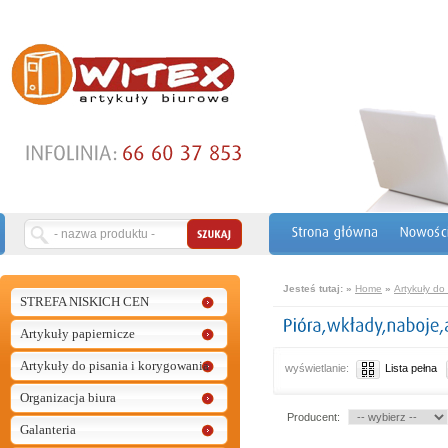
Jesteś tutaj:
»
Home
»
Artykuły do
STREFA NISKICH CEN
Artykuły papiernicze
Artykuły do pisania i korygowania
wyświetlanie:
Lista pełna
Organizacja biura
Producent:
Galanteria