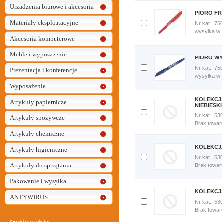
Urzadzenia biurowe i akcesoria
PIÓRO FR
Materiały eksploatacyjne
Nr kat.: 75
Dodaj
wysyłka w
Akcesoria komputerowe
do
porównania
Meble i wyposażenie
Porównaj
PIÓRO WY
teraz
Nr kat.: 75
Prezentacja i konferencje
Dodaj
wysyłka w
do
Wyposażenie
porównania
Porównaj
KOLEKCJA
Artykuły papiernicze
teraz
NIEBIESKI
Nr kat.: 53
Artykuły spożywcze
Dodaj
Brak towar
do
Artykuły chemiczne
porównania
Porównaj
KOLEKCJA
Artykuły higieniczne
teraz
Nr kat.: 53
Artykuły do sprzątania
Dodaj
Brak towar
do
porównania
Pakowanie i wysyłka
Porównaj
KOLEKCJ
teraz
ANTYWIRUS
Nr kat.: 53
Dodaj
Brak towar
do