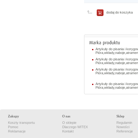
porównania
Porównaj
teraz
dodaj do koszyka
Artykuły do pisania i korygo
Pióra,wkłady,naboje,atramen
Artykuły do pisania i korygo
Pióra,wkłady,naboje,atram
Artykuły do pisania i korygo
Pióra,wkłady,naboje,atrame
Artykuły do pisania i korygo
Pióra,wkłady,naboje,atram
Zakupy
O nas
Sklep
Koszty transportu
O sklepie
Regulamin
Pomoc
Dlaczego WITEX
Nowości
Reklamacje
Kontakt
Referencje