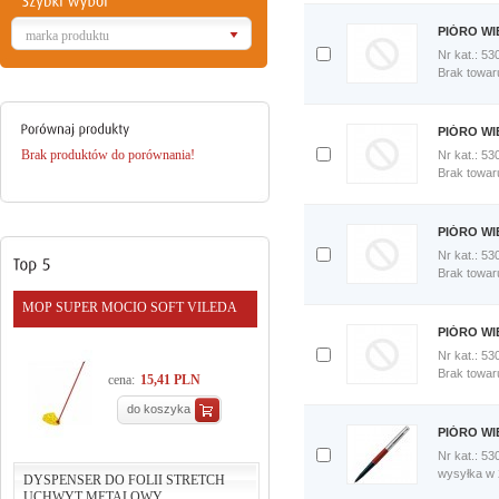
porównania
Porównaj
PIÓRO W
marka produktu
teraz
Nr kat.: 53
Dodaj
Brak towar
do
porównania
Porównaj
PIÓRO WI
teraz
Brak produktów do porównania!
Nr kat.: 53
Dodaj
Brak towar
do
porównania
Porównaj
PIÓRO WI
teraz
Nr kat.: 53
Dodaj
Brak towar
do
porównania
MOP SUPER MOCIO SOFT VILEDA
Porównaj
PIÓRO WI
teraz
Nr kat.: 53
Dodaj
Brak towar
cena:
15,41 PLN
do
porównania
do koszyka
Porównaj
PIÓRO WI
teraz
Nr kat.: 53
Dodaj
wysyłka w
DYSPENSER DO FOLII STRETCH
do
UCHWYT METALOWY