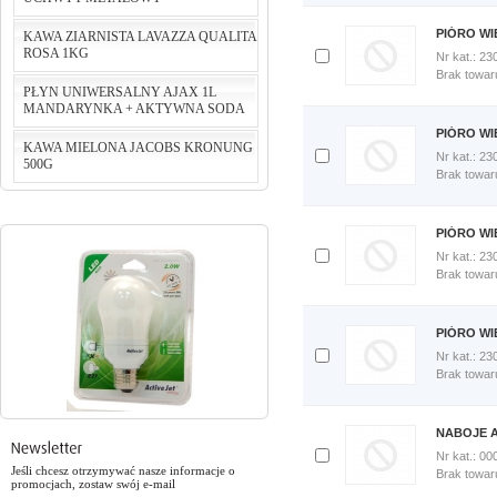
porównania
Porównaj
PIÓRO W
KAWA ZIARNISTA LAVAZZA QUALITA
teraz
ROSA 1KG
Nr kat.: 23
cena:
124,24 PLN
Dodaj
Brak towar
do
PŁYN UNIWERSALNY AJAX 1L
do koszyka
porównania
MANDARYNKA + AKTYWNA SODA
cena:
75,00 PLN
Porównaj
PIÓRO W
teraz
KAWA MIELONA JACOBS KRONUNG
do koszyka
Nr kat.: 23
500G
Dodaj
Brak towar
cena:
5,46 PLN
do
porównania
do koszyka
Porównaj
PIÓRO W
cena:
29,90 PLN
teraz
Nr kat.: 23
do koszyka
Dodaj
Brak towar
do
porównania
Porównaj
PIÓRO W
teraz
Nr kat.: 23
Dodaj
Brak towar
do
porównania
Porównaj
NABOJE 
teraz
Nr kat.: 0
Jeśli chcesz otrzymywać nasze informacje o
Dodaj
Brak towar
promocjach, zostaw swój e-mail
do