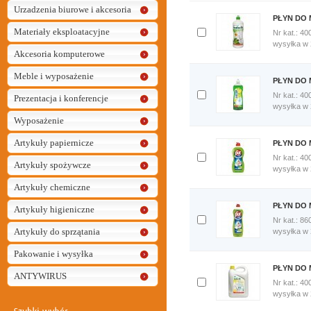
Urzadzenia biurowe i akcesoria
PŁYN DO 
Materiały eksploatacyjne
Nr kat.: 40
Dodaj
wysyłka w
Akcesoria komputerowe
do
porównania
Meble i wyposażenie
Porównaj
PŁYN DO 
teraz
Nr kat.: 40
Prezentacja i konferencje
Dodaj
wysyłka w
do
Wyposażenie
porównania
Porównaj
Artykuły papiernicze
PŁYN DO 
teraz
Nr kat.: 40
Artykuły spożywcze
Dodaj
wysyłka w
do
Artykuły chemiczne
porównania
Porównaj
PŁYN DO 
Artykuły higieniczne
teraz
Nr kat.: 86
Artykuły do sprzątania
Dodaj
wysyłka w
do
porównania
Pakowanie i wysyłka
Porównaj
PŁYN DO 
teraz
ANTYWIRUS
Nr kat.: 40
Dodaj
wysyłka w
do