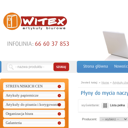
Jesteś tutaj:
»
Home
»
Artykuły ch
STREFA NISKICH CEN
Artykuły papiernicze
Artykuły do pisania i korygowania
wyświetlanie:
Lista pełna
Organizacja biura
Producent:
Galanteria