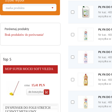
porównania
Porównaj
PŁYN DO 
marka produktu
teraz
Nr kat.: 40
Dodaj
wysyłka w
do
porównania
Porównaj
PŁYN DO 
teraz
Brak produktów do porównania!
Nr kat.: 40
Dodaj
wysyłka w
do
porównania
Porównaj
PŁYN DO 
teraz
Nr kat.: 40
Dodaj
wysyłka w
do
porównania
MOP SUPER MOCIO SOFT VILEDA
Porównaj
PŁYN DO 
teraz
Nr kat.: 40
Dodaj
wysyłka w
cena:
15,41 PLN
do
porównania
do koszyka
Porównaj
PŁYN DO 
teraz
Nr kat.: 40
Dodaj
wysyłka w
DYSPENSER DO FOLII STRETCH
do
UCHWYT METALOWY