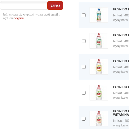
porównania
Porównaj
PŁYN DO 
teraz
Jeśli chcesz się wypisać, wpisz swój email i
Nr kat.: 40
wybierz
Dodaj
wysyłka w
do
porównania
Porównaj
PŁYN DO 
teraz
Nr kat.: 40
Dodaj
wysyłka w
do
porównania
Porównaj
PŁYN DO 
teraz
Nr kat.: 40
Dodaj
wysyłka w
do
porównania
Porównaj
PŁYN DO 
teraz
Nr kat.: 40
Dodaj
wysyłka w
do
porównania
Porównaj
PŁYN DO 
teraz
WITAMINĄ
Nr kat.: 40
Dodaj
wysyłka w
do