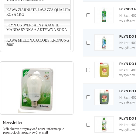
porównania
Porównaj
PŁYNDO M
KAWA ZIARNISTA LAVAZZA QUALITA
teraz
ROSA 1KG
Nr kat.: 40
cena:
124,24 PLN
Dodaj
wysyłka w
do
PŁYN UNIWERSALNY AJAX 1L
do koszyka
porównania
MANDARYNKA + AKTYWNA SODA
cena:
75,00 PLN
Porównaj
PŁYN DO 
teraz
KAWA MIELONA JACOBS KRONUNG
do koszyka
Nr kat.: 40
500G
Dodaj
wysyłka w
cena:
5,46 PLN
do
porównania
do koszyka
Porównaj
PŁYN DO 
cena:
29,90 PLN
teraz
Nr kat.: 40
do koszyka
Dodaj
wysyłka w
do
porównania
Porównaj
PŁYN DO 
teraz
Nr kat.: 40
Dodaj
wysyłka w
do
porównania
Porównaj
PŁYN DO 
teraz
Nr kat.: 40
Jeśli chcesz otrzymywać nasze informacje o
Dodaj
wysyłka w
promocjach, zostaw swój e-mail
do