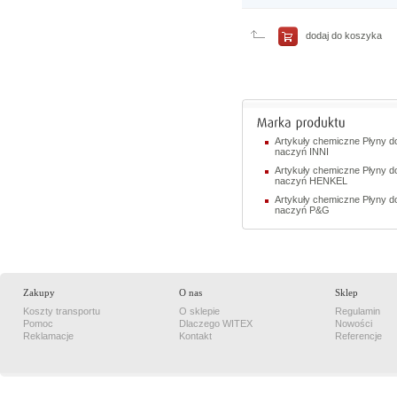
porównania
Porównaj
teraz
dodaj do koszyka
Artykuły chemiczne Płyny d
naczyń INNI
Artykuły chemiczne Płyny d
naczyń HENKEL
Artykuły chemiczne Płyny d
naczyń P&G
Zakupy
O nas
Sklep
Koszty transportu
O sklepie
Regulamin
Pomoc
Dlaczego WITEX
Nowości
Reklamacje
Kontakt
Referencje