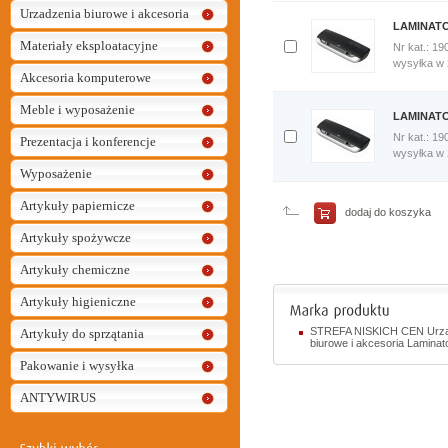
Urzadzenia biurowe i akcesoria
LAMINATO
Materiały eksploatacyjne
Nr kat.: 19
Dodaj
wysyłka w
Akcesoria komputerowe
do
porównania
Meble i wyposażenie
Porównaj
LAMINATO
teraz
Nr kat.: 19
Prezentacja i konferencje
Dodaj
wysyłka w
do
Wyposażenie
porównania
Porównaj
Artykuły papiernicze
teraz
dodaj do koszyka
Artykuły spożywcze
Artykuły chemiczne
Artykuły higieniczne
STREFA NISKICH CEN Urzą
Artykuły do sprzątania
biurowe i akcesoria Lamina
Pakowanie i wysyłka
ANTYWIRUS