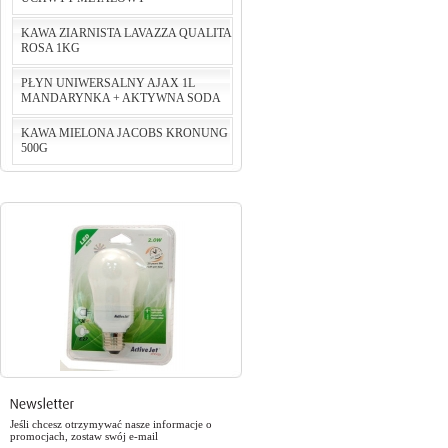
KAWA ZIARNISTA LAVAZZA QUALITA
ROSA 1KG
cena:
124,24 PLN
PŁYN UNIWERSALNY AJAX 1L
do koszyka
MANDARYNKA + AKTYWNA SODA
cena:
75,00 PLN
KAWA MIELONA JACOBS KRONUNG
do koszyka
500G
cena:
5,46 PLN
do koszyka
cena:
29,90 PLN
do koszyka
Jeśli chcesz otrzymywać nasze informacje o
promocjach, zostaw swój e-mail