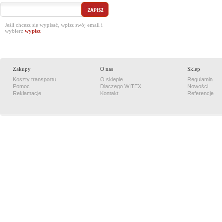
Jeśli chcesz się wypisać, wpisz swój email i
wybierz
Zakupy
O nas
Sklep
Koszty transportu
O sklepie
Regulamin
Pomoc
Dlaczego WITEX
Nowości
Reklamacje
Kontakt
Referencje