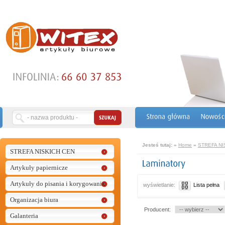
Jesteś tutaj:
»
Home
»
STREFA NI
STREFA NISKICH CEN
Artykuły papiernicze
Artykuły do pisania i korygowania
wyświetlanie:
Lista pełna
Organizacja biura
Producent:
Galanteria