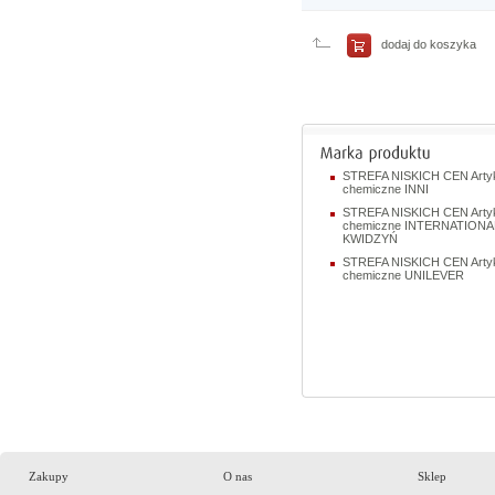
porównania
Porównaj
teraz
dodaj do koszyka
STREFA NISKICH CEN Arty
chemiczne INNI
STREFA NISKICH CEN Arty
chemiczne INTERNATIONA
KWIDZYŃ
STREFA NISKICH CEN Arty
chemiczne UNILEVER
Zakupy
O nas
Sklep