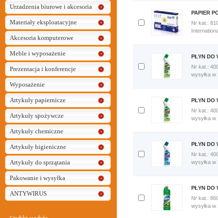
Urzadzenia biurowe i akcesoria
PAPIER P
Materiały eksploatacyjne
Nr kat.: 81
Dodaj
Internation
Akcesoria komputerowe
do
porównania
Meble i wyposażenie
Porównaj
PŁYN DO 
teraz
Nr kat.: 40
Prezentacja i konferencje
Dodaj
wysyłka w
do
Wyposażenie
porównania
Porównaj
Artykuły papiernicze
PŁYN DO 
teraz
Nr kat.: 40
Artykuły spożywcze
Dodaj
wysyłka w
do
Artykuły chemiczne
porównania
Porównaj
PŁYN DO 
Artykuły higieniczne
teraz
Nr kat.: 40
Artykuły do sprzątania
Dodaj
wysyłka w
do
porównania
Pakowanie i wysyłka
Porównaj
PŁYN DO 
teraz
ANTYWIRUS
Nr kat.: 86
Dodaj
wysyłka w
do