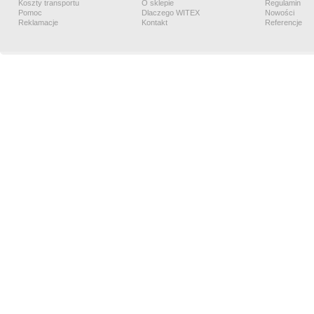
Koszty transportu
O sklepie
Regulamin
Pomoc
Dlaczego WITEX
Nowości
Reklamacje
Kontakt
Referencje