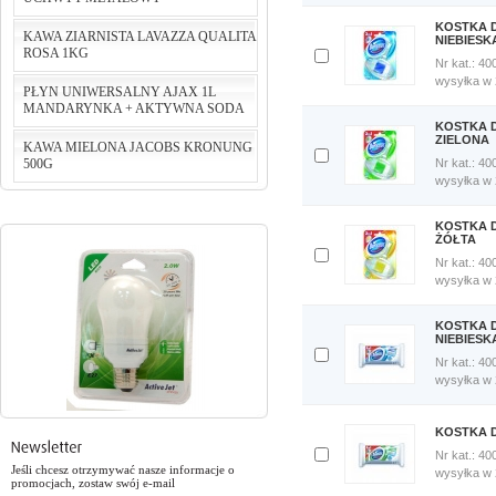
porównania
Porównaj
KOSTKA D
KAWA ZIARNISTA LAVAZZA QUALITA
teraz
NIEBIESK
ROSA 1KG
Nr kat.: 40
cena:
124,24 PLN
Dodaj
wysyłka w
do
PŁYN UNIWERSALNY AJAX 1L
do koszyka
porównania
MANDARYNKA + AKTYWNA SODA
cena:
75,00 PLN
Porównaj
KOSTKA D
teraz
ZIELONA
KAWA MIELONA JACOBS KRONUNG
do koszyka
500G
Nr kat.: 40
Dodaj
cena:
5,46 PLN
wysyłka w
do
porównania
do koszyka
Porównaj
KOSTKA D
cena:
29,90 PLN
teraz
ŻÓŁTA
Nr kat.: 40
do koszyka
Dodaj
wysyłka w
do
porównania
Porównaj
KOSTKA 
teraz
NIEBIESK
Nr kat.: 40
Dodaj
wysyłka w
do
porównania
Porównaj
KOSTKA D
teraz
Nr kat.: 40
Jeśli chcesz otrzymywać nasze informacje o
Dodaj
wysyłka w
promocjach, zostaw swój e-mail
do