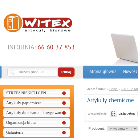
Jesteś tutaj:
»
Home
»
STREFA NI
STREFA NISKICH CEN
Artykuły papiernicze
Artykuły do pisania i korygowania
wyświetlanie:
Lista pełna
Organizacja biura
Producent:
Galanteria