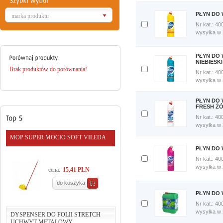
porównania
Porównaj
PŁYN DO 
marka produktu
teraz
Nr kat.: 40
Dodaj
wysyłka w
do
porównania
Porównaj
PŁYN DO 
teraz
NIEBIESKI
Brak produktów do porównania!
Nr kat.: 40
Dodaj
wysyłka w
do
porównania
Porównaj
PŁYN DO 
teraz
FRESH Ż
Nr kat.: 40
Dodaj
wysyłka w
do
porównania
MOP SUPER MOCIO SOFT VILEDA
Porównaj
PŁYN DO 
teraz
Nr kat.: 40
Dodaj
wysyłka w
cena:
15,41 PLN
do
porównania
do koszyka
Porównaj
PŁYN DO 
teraz
Nr kat.: 40
Dodaj
wysyłka w
DYSPENSER DO FOLII STRETCH
do
UCHWYT METALOWY