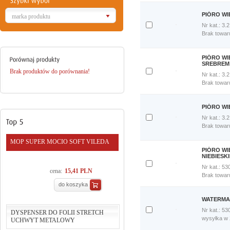
porównania
Porównaj
PIÓRO WI
marka produktu
teraz
Nr kat.: 3.
Dodaj
Brak towar
do
porównania
Porównaj
PIÓRO WI
teraz
SREBREM
Brak produktów do porównania!
Nr kat.: 3.
Dodaj
Brak towar
do
porównania
Porównaj
PIÓRO WI
teraz
Nr kat.: 3.
Dodaj
Brak towar
do
porównania
MOP SUPER MOCIO SOFT VILEDA
Porównaj
PIÓRO W
teraz
NIEBIESKI
Nr kat.: 53
cena:
15,41 PLN
Dodaj
Brak towar
do
do koszyka
porównania
Porównaj
WATERMAN
teraz
Nr kat.: 53
DYSPENSER DO FOLII STRETCH
Dodaj
wysyłka w
UCHWYT METALOWY
do