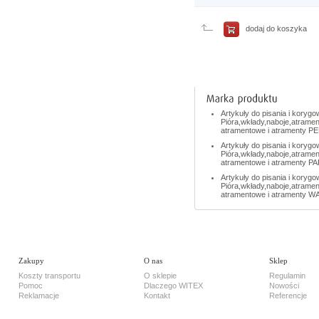
porównania
Porównaj
teraz
dodaj do koszyka
Artykuły do pisania i korygo
Pióra,wkłady,naboje,atramen
atramentowe i atramenty P
Artykuły do pisania i korygo
Pióra,wkłady,naboje,atramen
atramentowe i atramenty 
Artykuły do pisania i korygo
Pióra,wkłady,naboje,atramen
atramentowe i atramenty
Zakupy
O nas
Sklep
Koszty transportu
O sklepie
Regulamin
Pomoc
Dlaczego WITEX
Nowości
Reklamacje
Kontakt
Referencje