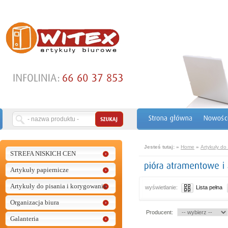
Jesteś tutaj:
»
Home
»
Artykuły do
STREFA NISKICH CEN
Artykuły papiernicze
Artykuły do pisania i korygowania
wyświetlanie:
Lista pełna
Organizacja biura
Producent:
Galanteria