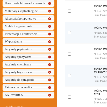
Urzadzenia biurowe i akcesoria
PIÓRO WI
Materiały eksploatacyjne
Nr kat.: 3.
Dodaj
Brak towar
Akcesoria komputerowe
do
porównania
Meble i wyposażenie
Porównaj
PIÓRO WI
teraz
Nr kat.: 53
Prezentacja i konferencje
Dodaj
Brak towar
do
Wyposażenie
porównania
Porównaj
Artykuły papiernicze
PIÓRO WI
teraz
Nr kat.: 53
Artykuły spożywcze
Dodaj
Brak towar
do
Artykuły chemiczne
porównania
Porównaj
PIÓRO W
Artykuły higieniczne
teraz
CZARNY F
Nr kat.: 53
Artykuły do sprzątania
Dodaj
Brak towar
do
porównania
Pakowanie i wysyłka
Porównaj
PIÓRO WI
teraz
FP41
ANTYWIRUS
Nr kat.: 3.
Dodaj
Brak towar
do