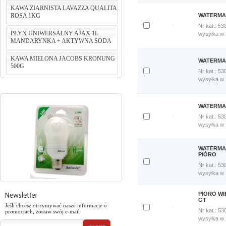
porównania
KAWA ZIARNISTA LAVAZZA QUALITA
Porównaj
ROSA 1KG
WATERMA
teraz
cena:
124,24 PLN
Nr kat.: 53
do koszyka
PŁYN UNIWERSALNY AJAX 1L
Dodaj
wysyłka w
MANDARYNKA + AKTYWNA SODA
do
cena:
75,00 PLN
porównania
do koszyka
Porównaj
KAWA MIELONA JACOBS KRONUNG
WATERMA
teraz
500G
cena:
5,46 PLN
Nr kat.: 53
Dodaj
wysyłka w
do koszyka
do
porównania
cena:
29,90 PLN
Porównaj
WATERMA
do koszyka
teraz
Nr kat.: 53
Dodaj
wysyłka w
do
porównania
Porównaj
WATERMA
teraz
PIÓRO
Nr kat.: 53
Dodaj
wysyłka w
do
porównania
Porównaj
PIÓRO W
teraz
GT
Jeśli chcesz otrzymywać nasze informacje o
Nr kat.: 53
promocjach, zostaw swój e-mail
Dodaj
wysyłka w
do