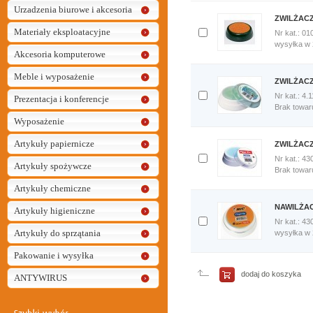
Urzadzenia biurowe i akcesoria
ZWILŻAC
Materiały eksploatacyjne
Nr kat.: 01
Dodaj
wysyłka w
Akcesoria komputerowe
do
porównania
Meble i wyposażenie
Porównaj
ZWILŻAC
teraz
Nr kat.: 4.
Prezentacja i konferencje
Dodaj
Brak towar
do
Wyposażenie
porównania
Porównaj
Artykuły papiernicze
ZWILŻACZ
teraz
Nr kat.: 43
Artykuły spożywcze
Dodaj
Brak towar
do
Artykuły chemiczne
porównania
Porównaj
NAWILŻAC
Artykuły higieniczne
teraz
Nr kat.: 43
Artykuły do sprzątania
Dodaj
wysyłka w
do
porównania
Pakowanie i wysyłka
Porównaj
teraz
dodaj do koszyka
ANTYWIRUS