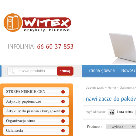
Jesteś tutaj:
»
Home
»
Galanteria
STREFA NISKICH CEN
Artykuły papiernicze
Artykuły do pisania i korygowania
wyświetlanie:
Lista pełna
Organizacja biura
Producent:
Galanteria