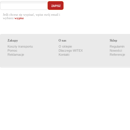
Jeśli chcesz się wypisać, wpisz swój email i
wybierz
Zakupy
O nas
Sklep
Koszty transportu
O sklepie
Regulamin
Pomoc
Dlaczego WITEX
Nowości
Reklamacje
Kontakt
Referencje