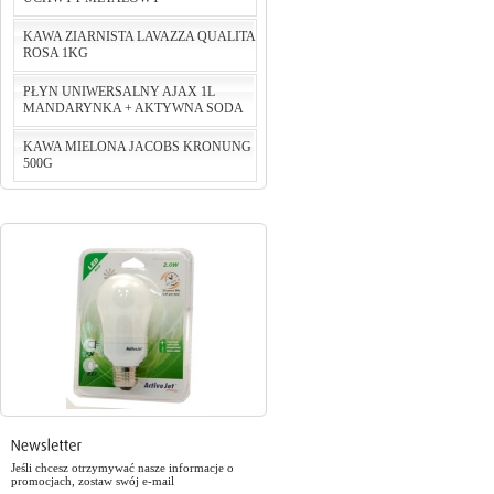
KAWA ZIARNISTA LAVAZZA QUALITA
ROSA 1KG
cena:
124,24 PLN
PŁYN UNIWERSALNY AJAX 1L
do koszyka
MANDARYNKA + AKTYWNA SODA
cena:
75,00 PLN
KAWA MIELONA JACOBS KRONUNG
do koszyka
500G
cena:
5,46 PLN
do koszyka
cena:
29,90 PLN
do koszyka
Jeśli chcesz otrzymywać nasze informacje o
promocjach, zostaw swój e-mail