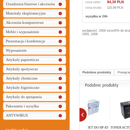
94,30 PLN
cena netto:
Urzadzenia biurowe i akcesoria
cena brutto:
115,99 PLN
Materiały eksploatacyjne
wysyłka w 24h
Akcesoria komputerowe
wydajność: 2000 stron/5% do druk
Meble i wyposażenie
1005, 1006
Prezentacja i konferencje
Wyposażenie
Artykuły papiernicze
Artykuły spożywcze
Podobne produkty
Powiąza
Artykuły chemiczne
Artykuły higieniczne
Artykuły do sprzątania
Pakowanie i wysyłka
ANTYWIRUS
T-
TONER ACTIVE JET DO HP AT-
TONER ACTIVE JET DO HP AT-
TONER ACTIVE JET D