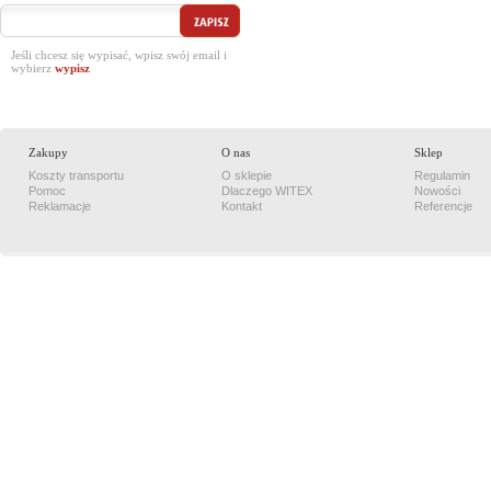
Jeśli chcesz się wypisać, wpisz swój email i
wybierz
Zakupy
O nas
Sklep
Koszty transportu
O sklepie
Regulamin
Pomoc
Dlaczego WITEX
Nowości
Reklamacje
Kontakt
Referencje