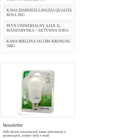
KAWA ZIARNISTA LAVAZZA QUALITA
ROSA 1KG
cena:
124,24 PLN
PŁYN UNIWERSALNY AJAX 1L
do koszyka
MANDARYNKA + AKTYWNA SODA
cena:
75,00 PLN
KAWA MIELONA JACOBS KRONUNG
do koszyka
500G
cena:
5,46 PLN
do koszyka
cena:
29,90 PLN
do koszyka
Jeśli chcesz otrzymywać nasze informacje o
promocjach, zostaw swój e-mail