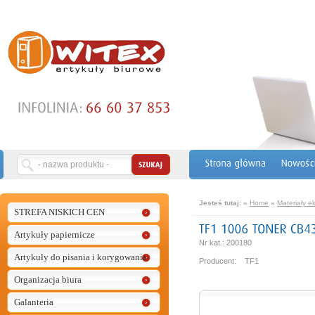
Jesteś tutaj:
»
Home
»
Materiały e
STREFA NISKICH CEN
Artykuły papiernicze
Nr kat.: 200180
Artykuły do pisania i korygowania
Producent: TF1
Organizacja biura
Galanteria