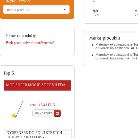
03A
06A
10A
marka produktu
0,00 PLN
0,00 PLN
0,00 PLN
0,00 PLN
0,00 PLN
0,00 PLN
Brak produktów do porównania!
Materiały eksploatacyjne To
drukarek hp zamienniki AC
Materiały eksploatacyjne To
drukarek hp zamienniki TF1
MOP SUPER MOCIO SOFT VILEDA
cena:
15,41 PLN
do koszyka
DYSPENSER DO FOLII STRETCH
UCHWYT METALOWY