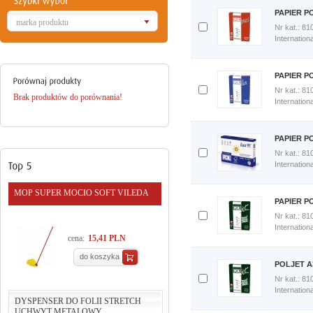
Porównaj
PAPIER P
teraz
marka produktu
Nr kat.: 81
Dodaj
Internation
do
porównania
Porównaj
PAPIER P
teraz
Nr kat.: 81
Brak produktów do porównania!
Dodaj
Internation
do
porównania
Porównaj
PAPIER P
teraz
Nr kat.: 81
Dodaj
Internation
do
porównania
MOP SUPER MOCIO SOFT VILEDA
Porównaj
PAPIER P
teraz
Nr kat.: 81
Dodaj
Internation
do
cena:
15,41 PLN
porównania
do koszyka
Porównaj
POLJET A
teraz
Nr kat.: 81
Dodaj
Internation
do
DYSPENSER DO FOLII STRETCH
porównania
UCHWYT METALOWY