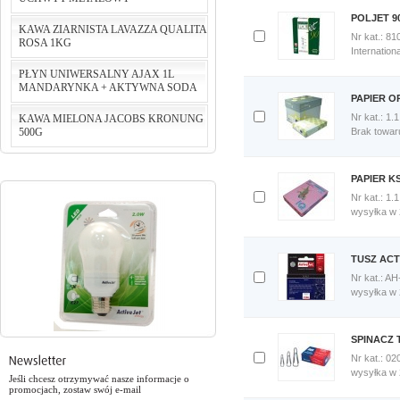
Porównaj
POLJET 9
teraz
KAWA ZIARNISTA LAVAZZA QUALITA
Nr kat.: 81
ROSA 1KG
Dodaj
Internation
cena:
124,24 PLN
do
PŁYN UNIWERSALNY AJAX 1L
porównania
do koszyka
MANDARYNKA + AKTYWNA SODA
Porównaj
PAPIER O
cena:
75,00 PLN
teraz
Nr kat.: 1.
KAWA MIELONA JACOBS KRONUNG
do koszyka
500G
Dodaj
Brak towar
cena:
5,46 PLN
do
porównania
do koszyka
Porównaj
PAPIER K
teraz
cena:
29,90 PLN
Nr kat.: 1.
Dodaj
wysyłka w
do koszyka
do
porównania
Porównaj
TUSZ ACT
teraz
Nr kat.: A
Dodaj
wysyłka w
do
porównania
Porównaj
SPINACZ 
teraz
Nr kat.: 02
Dodaj
wysyłka w
Jeśli chcesz otrzymywać nasze informacje o
do
promocjach, zostaw swój e-mail
porównania