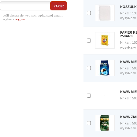
Porównaj
KOSZULKI
teraz
Nr kat.: 13
Jeśli chcesz się wypisać, wpisz swój email i
Dodaj
wysyłka w
wybierz
do
porównania
Porównaj
PAPIER K
teraz
250ARK.
Nr kat.: 10
Dodaj
wysyłka w
do
porównania
Porównaj
KAWA MIE
teraz
Nr kat.: 50
Dodaj
wysyłka w
do
porównania
Porównaj
teraz
KAWA MIE
Nr kat.: 50
Dodaj
do
porównania
Porównaj
KAWA ZIA
teraz
Nr kat.: 50
Dodaj
wysyłka w
do