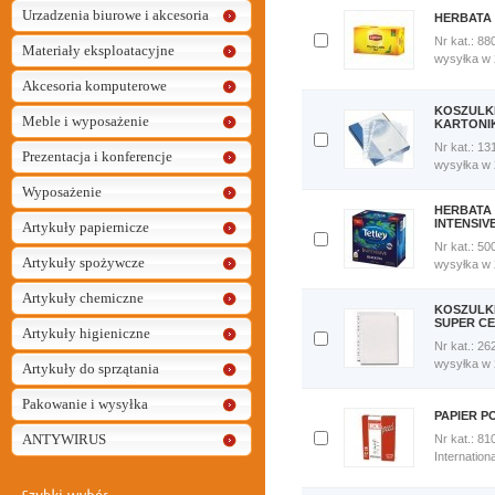
Urzadzenia biurowe i akcesoria
HERBATA
Nr kat.: 88
Materiały eksploatacyjne
Dodaj
wysyłka w
do
Akcesoria komputerowe
porównania
Porównaj
KOSZULKI
Meble i wyposażenie
teraz
KARTONI
Nr kat.: 13
Prezentacja i konferencje
Dodaj
wysyłka w
do
porównania
Wyposażenie
Porównaj
HERBATA
teraz
INTENSIV
Artykuły papiernicze
Nr kat.: 50
Dodaj
Artykuły spożywcze
wysyłka w
do
porównania
Artykuły chemiczne
Porównaj
KOSZULKI
teraz
SUPER C
Artykuły higieniczne
Nr kat.: 26
Dodaj
wysyłka w
Artykuły do sprzątania
do
porównania
Pakowanie i wysyłka
Porównaj
PAPIER P
teraz
ANTYWIRUS
Nr kat.: 81
Dodaj
Internation
do
porównania