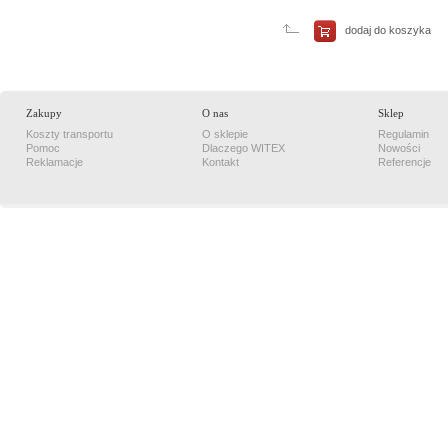
porównania
Porównaj
teraz
dodaj do koszyka
Zakupy
O nas
Sklep
Koszty transportu
O sklepie
Regulamin
Pomoc
Dlaczego WITEX
Nowości
Reklamacje
Kontakt
Referencje