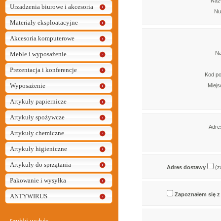
Naz
Urzadzenia biurowe i akcesoria
Nu
Materiały eksploatacyjne
Akcesoria komputerowe
Na
Meble i wyposażenie
Prezentacja i konferencje
Kod p
Wyposażenie
Miej
Artykuły papiernicze
Artykuły spożywcze
Adres
Artykuły chemiczne
Artykuły higieniczne
Artykuły do sprzątania
Adres dostawy
(za
Pakowanie i wysyłka
Zapoznałem się z
ANTYWIRUS