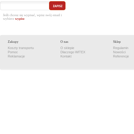
Jeśli chcesz się wypisać, wpisz swój email i
wybierz
Zakupy
O nas
Sklep
Koszty transportu
O sklepie
Regulamin
Pomoc
Dlaczego WITEX
Nowości
Reklamacje
Kontakt
Referencje