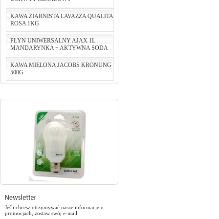
KAWA ZIARNISTA LAVAZZA QUALITA
ROSA 1KG
cena:
124,24 PLN
PŁYN UNIWERSALNY AJAX 1L
do koszyka
MANDARYNKA + AKTYWNA SODA
cena:
75,00 PLN
KAWA MIELONA JACOBS KRONUNG
do koszyka
500G
cena:
5,46 PLN
do koszyka
cena:
29,90 PLN
do koszyka
Jeśli chcesz otrzymywać nasze informacje o
promocjach, zostaw swój e-mail